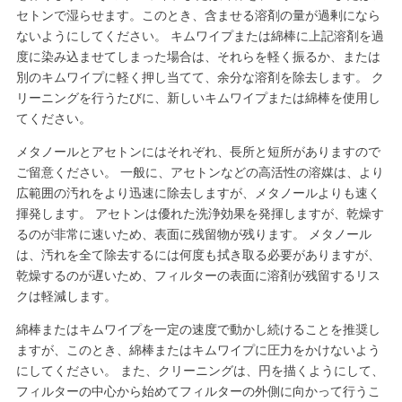
セトンで湿らせます。このとき、含ませる溶剤の量が過剰になら
ないようにしてください。 キムワイプまたは綿棒に上記溶剤を過
度に染み込ませてしまった場合は、それらを軽く振るか、または
別のキムワイプに軽く押し当てて、余分な溶剤を除去します。 ク
リーニングを行うたびに、新しいキムワイプまたは綿棒を使用し
てください。
メタノールとアセトンにはそれぞれ、長所と短所がありますので
ご留意ください。 一般に、アセトンなどの高活性の溶媒は、より
広範囲の汚れをより迅速に除去しますが、メタノールよりも速く
揮発します。 アセトンは優れた洗浄効果を発揮しますが、乾燥す
るのが非常に速いため、表面に残留物が残ります。 メタノール
は、汚れを全て除去するには何度も拭き取る必要がありますが、
乾燥するのが遅いため、フィルターの表面に溶剤が残留するリス
クは軽減します。
綿棒またはキムワイプを一定の速度で動かし続けることを推奨し
ますが、このとき、綿棒またはキムワイプに圧力をかけないよう
にしてください。 また、クリーニングは、円を描くようにして、
フィルターの中心から始めてフィルターの外側に向かって行うこ