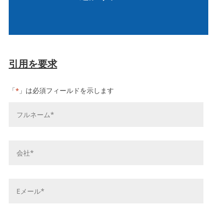
引用を要求
「
」は必須フィールドを示します
*
お
名
前
*
会
社
名
*
E
メ
ー
ル
電