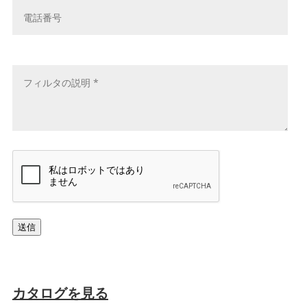
ア
話
ド
番
レ
号
メ
ス
ッ
*
セ
ー
ジ
*
キ
ャ
プ
チ
ャ
送信
カタログを見る