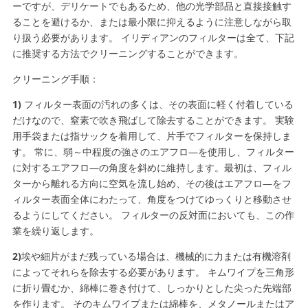
ーですが、デリケートでもあるため、他の光学部品と直接接触す
ることを避けるか、または最小限に抑えるように注意しながら取
り扱う必要があります。 イリディアンのフィルターは全て、下記
に推奨する方法でクリーニングすることができます。
クリーニング手順：
1)
フィルター表面の汚れの多くは、その表面に軽く付着している
だけなので、窒素で吹き飛ばして除去することができます。 実験
用手袋または指サックを着用して、片手でフィルターを保持しま
す。 常に、弱～中程度の強さのエアフロ―を使用し、フィルター
に対するエアフロ―の角度を斜めに維持します。最初は、フィル
ターから離れる方向に空気を流し始め、その後はエアフロ―をフ
ィルター表面全体にわたって、角度をつけてゆっくりと移動させ
るようにしてください。 フィルターの反対面においても、この作
業を繰り返します。
2)
埃や細片がまだ残っている場合は、機械的に力または有機溶剤
によってそれらを除去する必要があります。 キムワイプを三角形
に折り畳むか、綿棒に巻き付けて、しっかりとした尖った先端部
を作ります。 そのキムワイプまたは綿棒を、メタノールまたはア